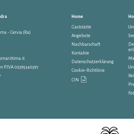
ndra
Home
Ho
Gaststätte
Un
ima - Cervia (Ra)
Angebote
Se
Nachbarschaft
De
er
Kontakte
marittima.it
Mi
Datenschutzerklärung
en P.IVA 02395340397
Un
Cookie-Richtlinie
7
Re
CIN
Pr
Fo