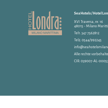
Sea Hotels / Hotel Lo
XVI Traversa, nr. 16
48015 - Milano Maritt
Tel1.
347 7562812
Tel2.
0544/992245
info@seahotelsmilano
Alle rechte vorbehalt
CIR: 039007-AL-0005