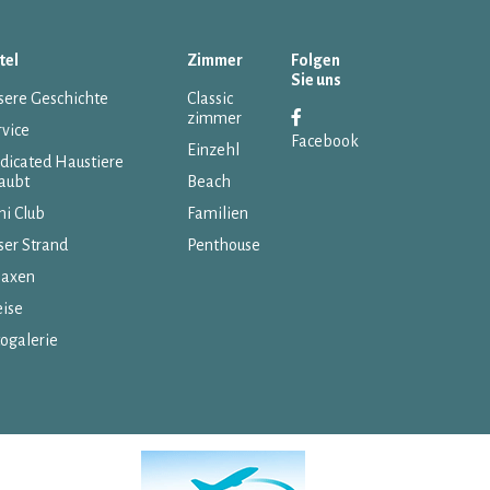
tel
Zimmer
Folgen
Sie uns
sere Geschichte
Classic
zimmer
rvice
Facebook
Einzehl
dicated Haustiere
laubt
Beach
ni Club
Familien
ser Strand
Penthouse
laxen
eise
togalerie