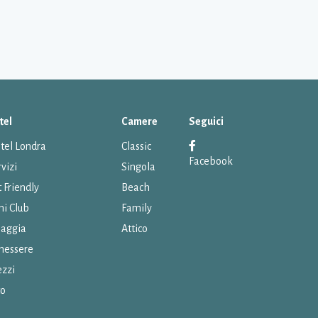
tel
Camere
Seguici
tel Londra
Classic
Facebook
vizi
Singola
 Friendly
Beach
ni Club
Family
iaggia
Attico
nessere
ezzi
to