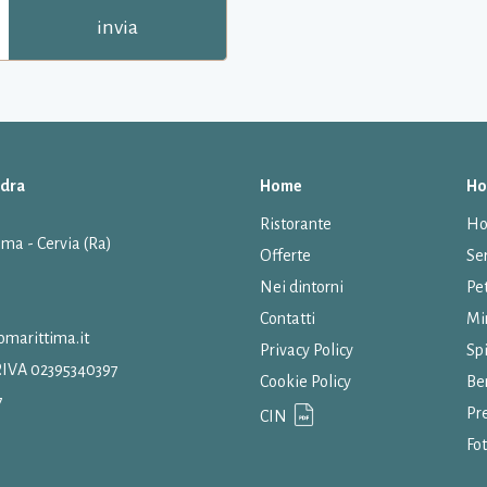
invia
ndra
Home
Ho
Ristorante
Ho
ima - Cervia (Ra)
Offerte
Ser
Nei dintorni
Pet
Contatti
Mi
marittima.it
Privacy Policy
Sp
i. P.IVA 02395340397
Cookie Policy
Be
7
Pr
CIN
Fo