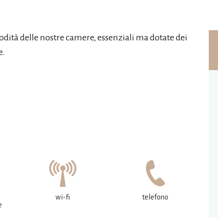
modità delle nostre camere, essenziali ma dotate dei
e.
wi-fi
telefono
e